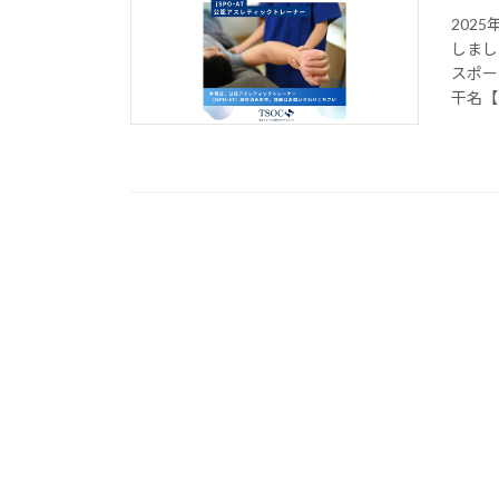
202
しまし
スポー
干名【