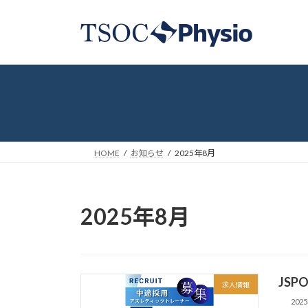
コ
ナ
ン
ビ
テ
ゲ
ン
ー
ツ
シ
へ
ョ
ス
ン
キ
に
ッ
移
HOME
お知らせ
2025年8月
プ
動
2025年8月
JSP
求人情報
202